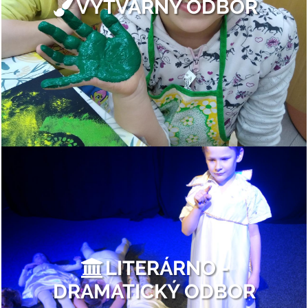
VÝTVARNÝ ODBOR
LITERÁRNO -
DRAMATICKÝ ODBOR