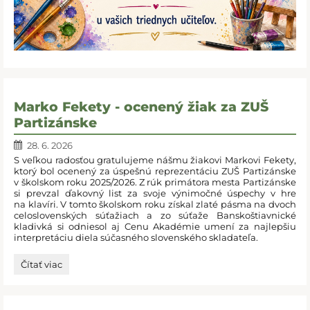
Marko Fekety - ocenený žiak za ZUŠ
Partizánske
28. 6. 2026
S veľkou radosťou gratulujeme nášmu žiakovi Markovi Fekety,
ktorý bol ocenený za úspešnú reprezentáciu ZUŠ Partizánske
v školskom roku 2025/2026. Z rúk primátora mesta Partizánske
si prevzal ďakovný list za svoje výnimočné úspechy v hre
na klavíri. V tomto školskom roku získal zlaté pásma na dvoch
celoslovenských súťažiach a zo súťaže Banskoštiavnické
kladivká si odniesol aj Cenu Akadémie umení za najlepšiu
interpretáciu diela súčasného slovenského skladateľa.
Marko
Čítať viac
Fekety
-
ocenený
žiak