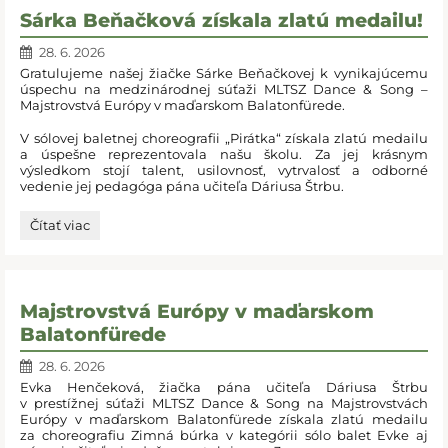
za
Sárka Beňačková získala zlatú medailu!
ZUŠ
Partizánske:
28. 6. 2026
Gratulujeme našej žiačke Sárke Beňačkovej k vynikajúcemu
úspechu na medzinárodnej súťaži MLTSZ Dance & Song –
Majstrovstvá Európy v maďarskom Balatonfürede.
V sólovej baletnej choreografii „Pirátka“ získala zlatú medailu
a úspešne reprezentovala našu školu. Za jej krásnym
výsledkom stojí talent, usilovnosť, vytrvalosť a odborné
vedenie jej pedagóga pána učiteľa Dáriusa Štrbu.
Sárka
Čítať viac
Beňačková
získala
zlatú
medailu!:
Majstrovstvá Európy v maďarskom
Balatonfürede
28. 6. 2026
Evka Henčeková, žiačka pána učiteľa Dáriusa Štrbu
v prestížnej súťaži MLTSZ Dance & Song na Majstrovstvách
Európy v maďarskom Balatonfürede získala zlatú medailu
za choreografiu Zimná búrka v kategórii sólo balet Evke aj